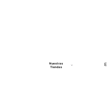
Nuestras
E
Tiendas
Panamá
David