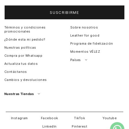
SUSCRIBIRME
Términos y condiciones
Sobre nosotros
promocionales
Leather for good
¿Dónde esta mi pedido?
Programa de fidelización
Nuestras políticas
Momentos VÉLEZ
Compra por Whatsapp
Países
Actualiza tus datos
Colombia
Contáctanos
Chile
Cambios y devoluciones
Perú
Guatemala
Nuestras Tiendas
Estados unidos
Panamá
Salvador
David
Costa Rica
Instagram
Facebook
TikTok
Youtube
LinkedIn
Pinterest