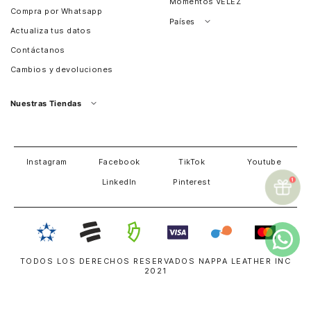
Momentos VÉLEZ
Compra por Whatsapp
Países
Actualiza tus datos
Colombia
Contáctanos
Chile
Cambios y devoluciones
Perú
Guatemala
Nuestras Tiendas
Estados unidos
Panamá
Salvador
David
Costa Rica
Instagram
Facebook
TikTok
Youtube
LinkedIn
Pinterest
TODOS LOS DERECHOS RESERVADOS NAPPA LEATHER INC
2021