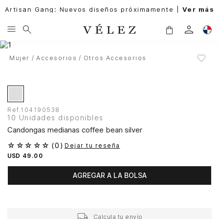
Artisan Gang: Nuevos diseños próximamente |
Ver más
Mujer
Accesorios
Otros Accesorios
Ref.
104190538
10 Unidades disponibles
Candongas medianas coffee bean silver
☆
☆
☆
☆
☆
(
0
)
Dejar tu reseña
USD
49
.
00
AGREGAR A LA BOLSA
Calcula tu envío