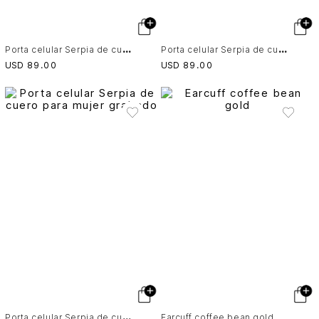
P
orta celular Serpia de cuero para mujer grabado
P
orta celular Serpia de cuero para mujer grabado
USD
89
.
00
USD
89
.
00
P
orta celular Serpia de cuero para mujer grabado
Earcuff coffee bean gold