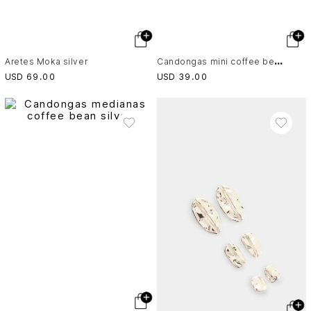
C
andongas mini coffee bean silver
Aretes Moka silver
USD
69
.
00
USD
39
.
00