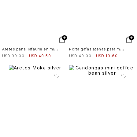
A
retes panal lafaurie en mimbre para mujer baño en oro tamaño grande
P
orta gafas atenas para mujer tejido miyuki
USD
99
.
00
USD
49
.
50
USD
49
.
00
USD
19
.
60