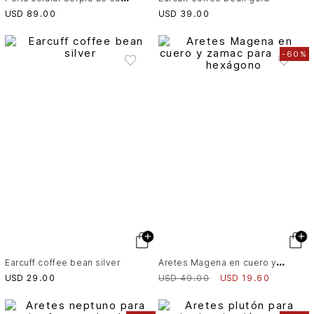
USD
89
.
00
USD
39
.
00
-
60%
A
retes Magena en cuero y zamac para mujer hexágono
Earcuff coffee bean silver
USD
29
.
00
USD
49
.
00
USD
19
.
60