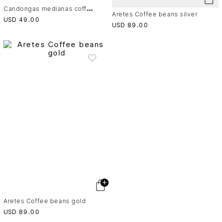
C
andongas medianas coffee bean silver
Aretes Coffee beans silver
USD
49
.
00
USD
89
.
00
Aretes Coffee beans gold
USD
89
.
00