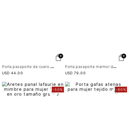
P
orta pasaporte de cuero para mujer barhi Miel
P
orta pasaporte marmol de cuero para mujer grabado
USD
44
.
00
USD
79
.
00
-
50%
-
60%