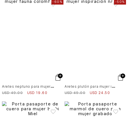
-
60%
-
50%
A
retes neptuno para mujer fauna colombiana
A
retes plutón para mujer inspiración natural
USD
49
.
00
USD
19
.
60
USD
49
.
00
USD
24
.
50