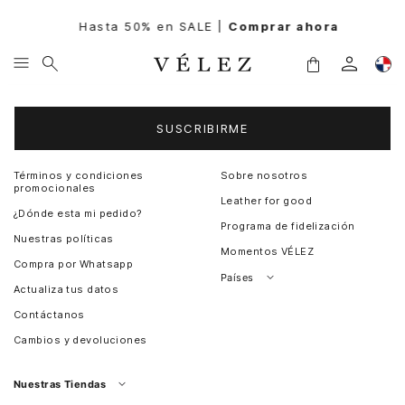
Hasta 50% en SALE |
Comprar ahora
Entérate de todas las novedades
SUSCRIBIRME
Términos y condiciones
Sobre nosotros
promocionales
Leather for good
¿Dónde esta mi pedido?
Programa de fidelización
Nuestras políticas
Momentos VÉLEZ
Compra por Whatsapp
Países
Actualiza tus datos
Colombia
Contáctanos
Chile
Cambios y devoluciones
Perú
Guatemala
Nuestras Tiendas