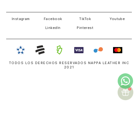
Estados unidos
Panamá
Salvador
David
Costa Rica
Instagram
Facebook
TikTok
Youtube
LinkedIn
Pinterest
TODOS LOS DERECHOS RESERVADOS NAPPA LEATHER INC
2021