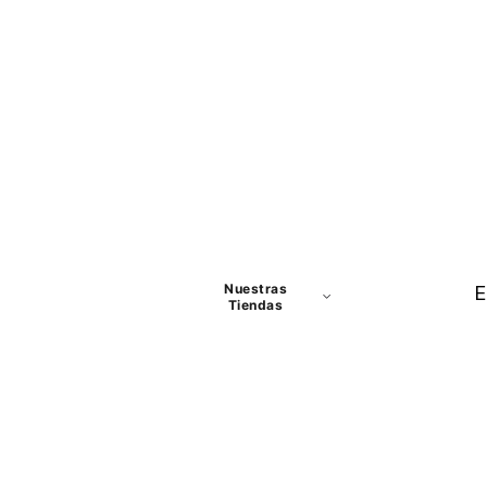
Nuestras
E
Tiendas
Panamá
David