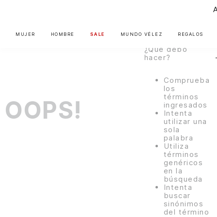
encontramos
ningún
A
resultado para
"
falda-
1038819-28
"
MUJER
HOMBRE
SALE
MUNDO VÉLEZ
REGALOS
¿Qué debo
hacer?
Comprueba
los
términos
OOPS!
ingresados
Intenta
utilizar una
sola
palabra
Utiliza
términos
genéricos
en la
búsqueda
Intenta
buscar
sinónimos
del término