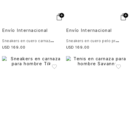
Envío Internacional
Envío Internacional
S
neakers en cuero carnaza para hombre Clima Clina Nacar
S
neakers en cuero pelo print venado para hombre Alessa
USD
169
.
00
USD
169
.
00