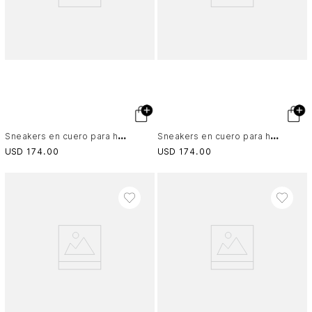
S
neakers en cuero para hombre Halo 2
S
neakers en cuero para hombre Halo 2
USD
174
.
00
USD
174
.
00