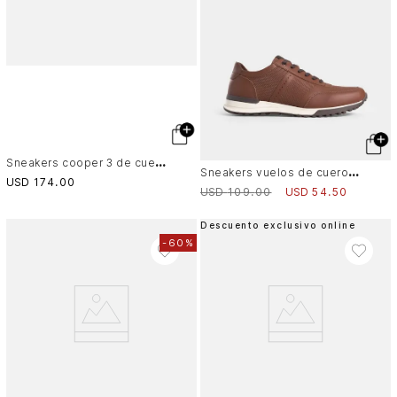
S
neakers cooper 3 de cuero para hombre spoiler en contraste
S
neakers vuelos de cuero para hombre combinación de texturas
USD
174
.
00
USD
109
.
00
USD
54
.
50
Descuento exclusivo online
-
60%