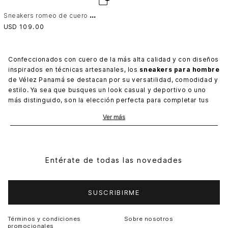
S
neakers romeo de cuero para hombre efecto envejecido Cafe
USD
109
.
00
Confeccionados con cuero de la más alta calidad y con diseños
inspirados en técnicas artesanales, los
sneakers para hombre
de Vélez Panamá se destacan por su versatilidad, comodidad y
estilo. Ya sea que busques un look casual y deportivo o uno
más distinguido, son la elección perfecta para completar tus
conjuntos diarios.
Ver más
La selección de materiales, incluyendo cueros lisos y de
gamuza 100% naturales, garantizan una durabilidad
excepcional, lo que significa que podrás disfrutar de tus
sneakers por mucho tiempo.
Entérate de todas las novedades
Sneakers de cuero para hombre
Nuestros
sneakers de hombre
son únicos. Al ser de cuero,
SUSCRIBIRME
integrar cordones tejidos en algodón reciclado y utilizar suelas
deportivas de caucho, consiguen ese toque diferenciador que
Términos y condiciones
Sobre nosotros
te ayudará a destacar siempre. Porque, más allá de un zapato
promocionales