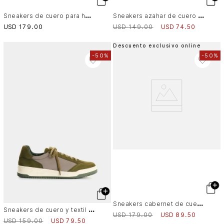
S
neakers de cuero para hombre Croco
S
neakers azahar de cuero gamuza y lona para hombre silueta deportiva
USD
179
.
00
USD
149
.
00
USD
74
.
50
Descuento exclusivo online
-
50%
-
50%
S
neakers cabernet de cuero para hombre acabado abatanado
S
neakers de cuero y textil para hombre Gael
USD
179
.
00
USD
89
.
50
USD
159
.
00
USD
79
.
50