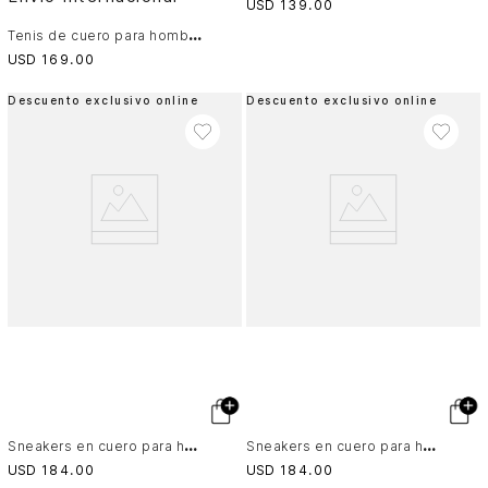
USD
139
.
00
T
enis de cuero para hombre Duna
USD
169
.
00
Descuento exclusivo online
Descuento exclusivo online
S
neakers en cuero para hombre Ocean
S
neakers en cuero para hombre Ocean
USD
184
.
00
USD
184
.
00