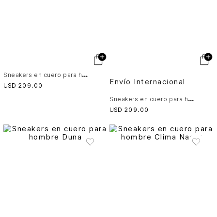
S
neakers en cuero para hombre Terra
Envío Internacional
USD
209
.
00
S
neakers en cuero para hombre Terra
USD
209
.
00