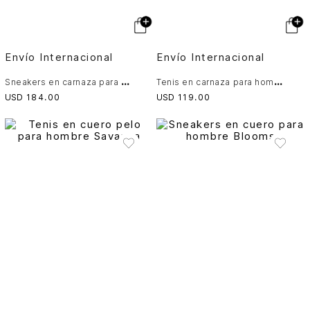
Envío Internacional
Envío Internacional
S
neakers en carnaza para hombre Tikal
T
enis en carnaza para hombre Savanna
USD
184
.
00
USD
119
.
00