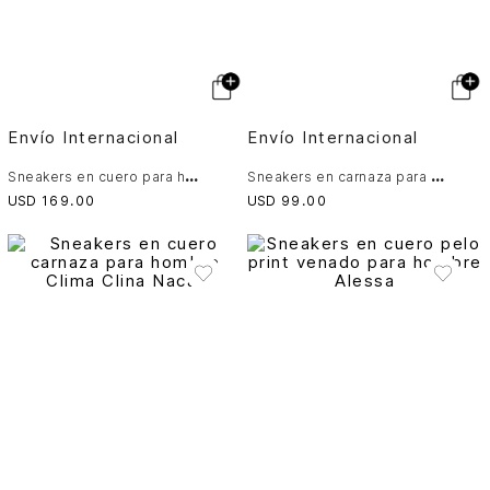
Envío Internacional
Envío Internacional
S
neakers en cuero para hombre Clima Nacar
S
neakers en carnaza para hombre Cabernet 2.0
USD
169
.
00
USD
99
.
00