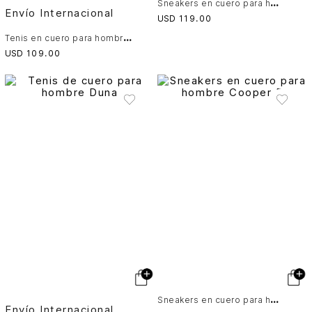
S
neakers en cuero para hombre Cooper 4
Envío Internacional
USD
119
.
00
T
enis en cuero para hombre Savanna
USD
109
.
00
S
neakers en cuero para hombre Cooper 5
Envío Internacional