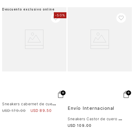
Descuento exclusivo online
-
50%
S
neakers cabernet de cuero para hombre acabado abatanado
Envío Internacional
USD
179
.
00
USD
89
.
50
S
neakers Castor de cuero y textil para hombre apariencia deportiva
USD
109
.
00