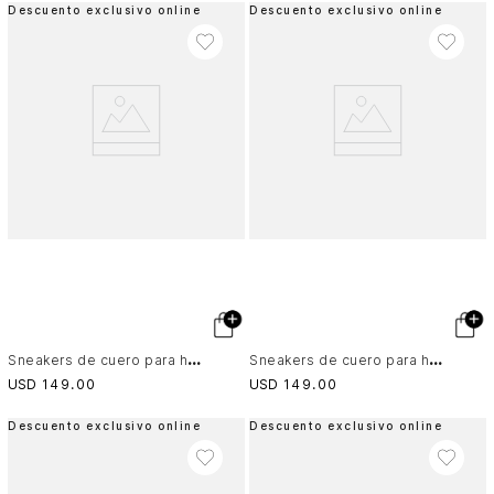
Descuento exclusivo online
Descuento exclusivo online
S
neakers de cuero para hombre Ibisa
S
neakers de cuero para hombre Ibisa
USD
149
.
00
USD
149
.
00
Descuento exclusivo online
Descuento exclusivo online