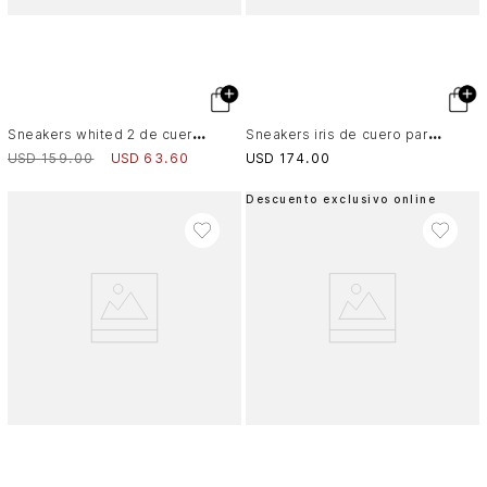
S
neakers whited 2 de cuero para hombre cordón encerado
S
neakers iris de cuero para hombre costuras laterales
USD
159
.
00
USD
63
.
60
USD
174
.
00
Descuento exclusivo online