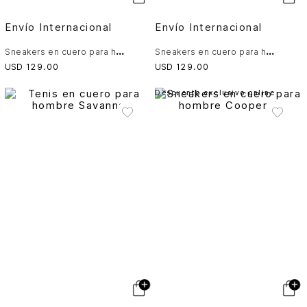
Envío Internacional
Envío Internacional
S
neakers en cuero para hombre Blooms
S
neakers en cuero para hombre Blooms
USD
129
.
00
USD
129
.
00
Descuento exclusivo online