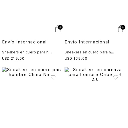
Envío Internacional
Envío Internacional
S
neakers en cuero para hombre Duna
S
neakers en cuero para hombre Clima Nacar
USD
219
.
00
USD
169
.
00