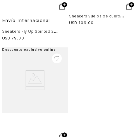
S
neakers vuelos de cuero para hombre combinación de texturas
Envío Internacional
USD
109
.
00
S
neakers Fly Up Spirited 2.0 en textil y cuero para hombre contraste
USD
79
.
00
Descuento exclusivo online