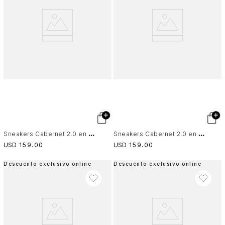
S
neakers Cabernet 2.0 en cuero para hombre
S
neakers Cabernet 2.0 en cuero para hombre
USD
159
.
00
USD
159
.
00
Descuento exclusivo online
Descuento exclusivo online