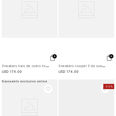
S
neakers halo de cuero liso y de textura gamuzada para hombre silueta deportiva
S
neakers cooper 3 de cuero para hombre spoiler en contraste
USD
174
.
00
USD
174
.
00
Descuento exclusivo online
-
50%