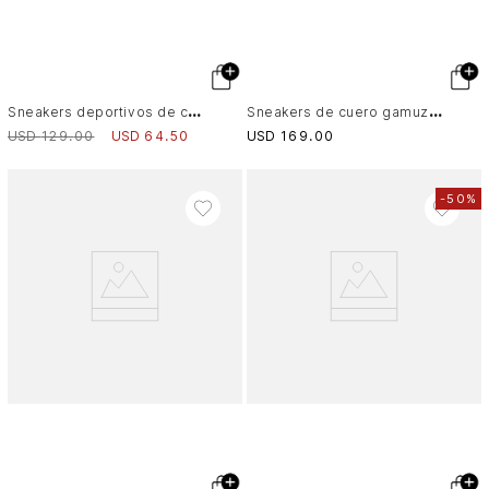
S
neakers deportivos de cuero y malla para hombre Legacy 2
S
neakers de cuero gamuzado para hombre Breeze
USD
129
.
00
USD
64
.
50
USD
169
.
00
-
50%