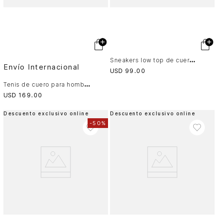
S
neakers low top de cuero para hombre Force 2
Envío Internacional
USD
99
.
00
T
enis de cuero para hombre Duna
USD
169
.
00
Descuento exclusivo online
Descuento exclusivo online
-
50%