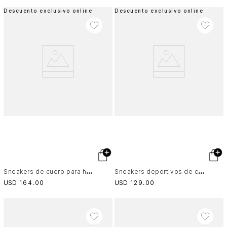
Descuento exclusivo online
Descuento exclusivo online
S
neakers de cuero para hombre Aqua
S
neakers deportivos de cuero y malla para hombre Iron 2
USD
164
.
00
USD
129
.
00