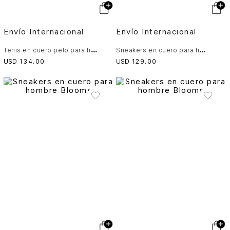
Envío Internacional
Envío Internacional
T
enis en cuero pelo para hombre Savanna
S
neakers en cuero para hombre Blooms
USD
134
.
00
USD
129
.
00