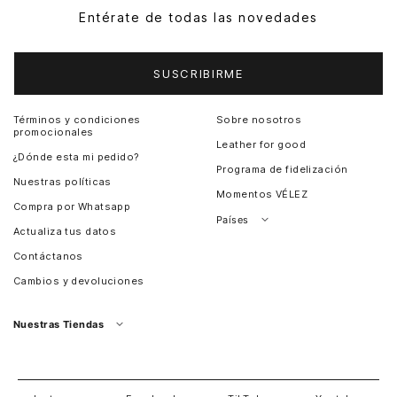
Entérate de todas las novedades
SUSCRIBIRME
Términos y condiciones
Sobre nosotros
promocionales
Leather for good
¿Dónde esta mi pedido?
Programa de fidelización
Nuestras políticas
Momentos VÉLEZ
Compra por Whatsapp
Países
Actualiza tus datos
Colombia
Contáctanos
Chile
Cambios y devoluciones
Perú
Guatemala
Nuestras Tiendas
Estados unidos
Panamá
Salvador
David
Costa Rica