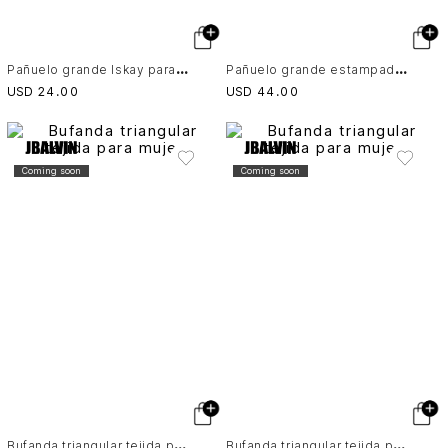
P
añuelo grande Iskay para mujer estampado
P
añuelo grande estampado para mujer Bruma
USD
24
.
00
USD
44
.
00
Coming soon
Coming soon
B
ufanda triangular tejida para mujer
B
ufanda triangular tejida para mujer