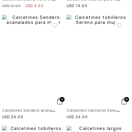
USD
9
.
00
USD
4
.
50
USD
14
.
00
C
alcetines Sendero acanalados para mujer
C
alcetines tobilleros Sereno para mujer
USD
24
.
00
USD
24
.
00