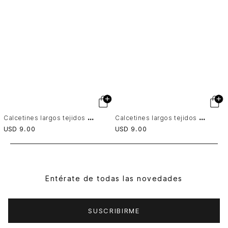
C
alcetines largos tejidos para mujer Tessa
C
alcetines largos tejidos para mujer Tessa
USD
9
.
00
USD
9
.
00
Entérate de todas las novedades
SUSCRIBIRME