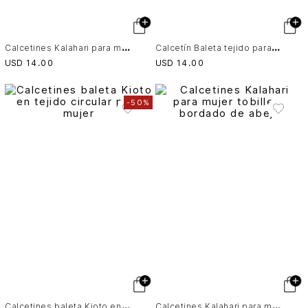
C
alcetines Kalahari para mujer tobillero bordado de abeja
C
alcetín Baleta tejido para mujer Astra
USD
14
.
00
USD
14
.
00
-
50%
C
alcetines baleta Kioto en tejido circular para mujer
C
alcetines Kalahari para mujer tobillero bordado de abeja