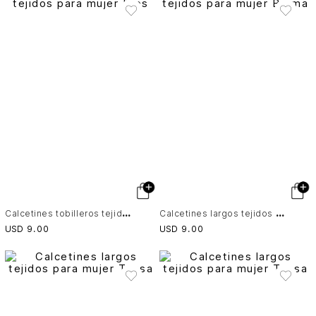
C
alcetines tobilleros tejidos para mujer Efos
C
alcetines largos tejidos para mujer Bruma
USD
9
.
00
USD
9
.
00