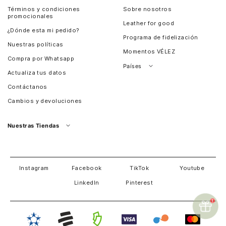
Términos y condiciones
Sobre nosotros
promocionales
Leather for good
¿Dónde esta mi pedido?
Programa de fidelización
Nuestras políticas
Momentos VÉLEZ
Compra por Whatsapp
Países
Actualiza tus datos
Colombia
Contáctanos
Chile
Cambios y devoluciones
Perú
Guatemala
Nuestras Tiendas
Estados unidos
Panamá
Salvador
David
Costa Rica
Instagram
Facebook
TikTok
Youtube
LinkedIn
Pinterest