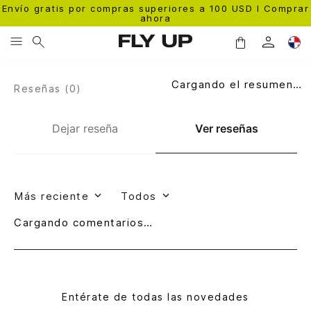
Envío gratis por compras superiores a 100 USD l Comprar
ahora
Cargando el resumen…
Reseñas (
0
)
Dejar reseña
Ver reseñas
Más reciente
Todos
Cargando comentarios…
Entérate de todas las novedades