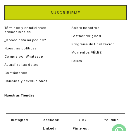
SUSCRIBIRME
Términos y condiciones
Sobre nosotros
promocionales
Leather for good
¿Dónde esta mi pedido?
Programa de fidelización
Nuestras políticas
Momentos VÉLEZ
Compra por Whatsapp
Países
Actualiza tus datos
Colombia
Contáctanos
Chile
Cambios y devoluciones
Perú
Guatemala
Nuestras Tiendas
Estados unidos
Panamá
Salvador
David
Costa Rica
Instagram
Facebook
TikTok
Youtube
LinkedIn
Pinterest