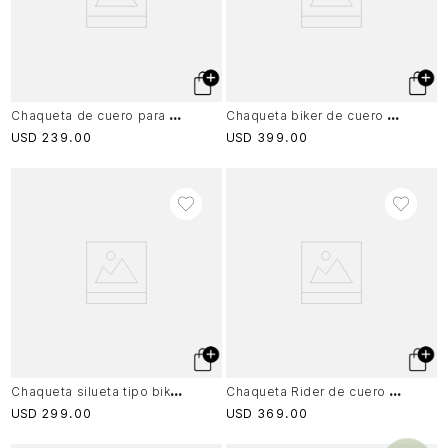
C
haqueta de cuero para mujer Denver
C
haqueta biker de cuero para mujer charreteras Negro
USD
239
.
00
USD
399
.
00
C
haqueta silueta tipo biker Island de cuero para mujer cremalleras Negro
C
haqueta Rider de cuero para mujer fit Slim
USD
299
.
00
USD
369
.
00