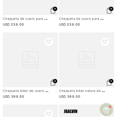
C
haqueta de cuero para mujer Denver
C
haqueta de cuero para mujer Denver
USD
239
.
00
USD
239
.
00
C
haqueta biker de cuero para mujer charreteras Negro
C
haqueta biker natura de cuero para mujer semi ajustada
USD
399
.
00
USD
369
.
00